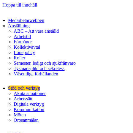
Hoppa till innehåll
Medarbetarwebben
Anställning
ABC – Att vara anställd
Arbetstid
Förmåner
Kollektivavtal
Lönepolicy
Roller
Semester, ledigt och sjukfrånvaro
Tystnadsplikt och sekretess
Väsentliga förhållanden
Stöd och verktyg
Akuta situationer
Arbetssätt
Digitala verktyg
Kommunikation
Möten
Orosanmälan