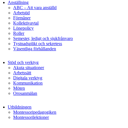
Anställning
ABC – Att vara anställd
Arbetstid
Förmåner
Kollektivavtal
Lönepolicy
Roller
Semester, ledigt och sjukfrånvaro
Tystnadsplikt och sekretess
Väsentliga förhållanden
Stöd och verktyg
Akuta situationer
Arbetssätt
Digitala verktyg
Kommunikation
Möten
Orosanmälan
Utbildningen
Montessoripedagogiken
Montessorilektioner