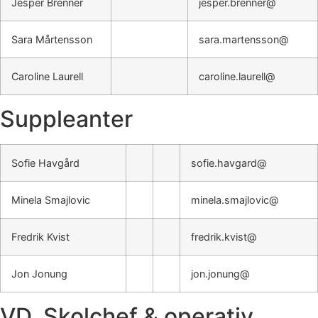
Jesper Brenner
jesper.brenner@
Sara Mårtensson
sara.martensson@
Caroline Laurell
caroline.laurell@
Suppleanter
Sofie Havgård
sofie.havgard@
Minela Smajlovic
minela.smajlovic@
Fredrik Kvist
fredrik.kvist@
Jon Jonung
jon.jonung@
VD, Skolchef & operativ