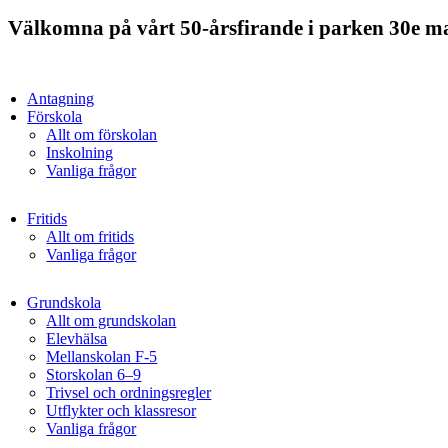
Hoppa
Välkomna på vårt 50-årsfirande i parken 30e ma
till
innehåll
Antagning
Förskola
Allt om förskolan
Inskolning
Vanliga frågor
Fritids
Allt om fritids
Vanliga frågor
Grundskola
Allt om grundskolan
Elevhälsa
Mellanskolan F-5
Storskolan 6–9
Trivsel och ordningsregler
Utflykter och klassresor
Vanliga frågor