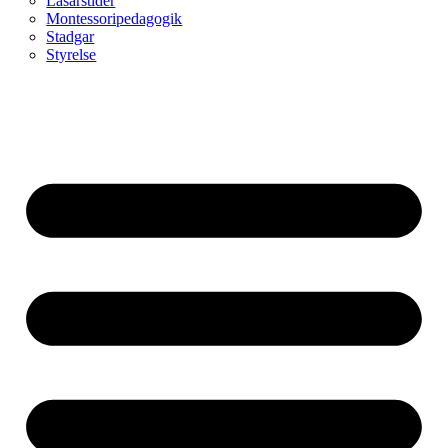
Läsårstider
Montessoripedagogik
Stadgar
Styrelse