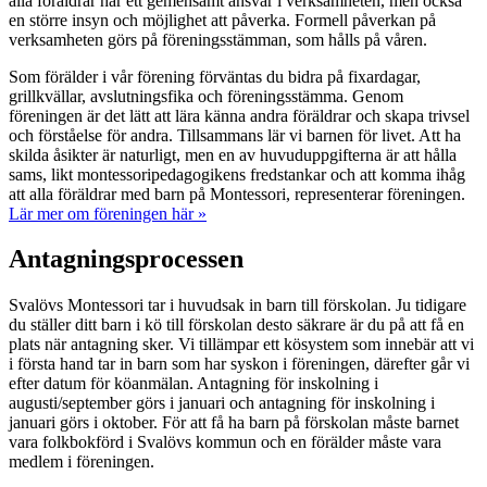
alla föräldrar har ett gemensamt ansvar i verksamheten, men också
en större insyn och möjlighet att påverka. Formell påverkan på
verksamheten görs på föreningsstämman, som hålls på våren.
Som förälder i vår förening förväntas du bidra på fixardagar,
grillkvällar, avslutningsfika och föreningsstämma. Genom
föreningen är det lätt att lära känna andra föräldrar och skapa trivsel
och förståelse för andra. Tillsammans lär vi barnen för livet. Att ha
skilda åsikter är naturligt, men en av huvuduppgifterna är att hålla
sams, likt montessoripedagogikens fredstankar och att komma ihåg
att alla föräldrar med barn på Montessori, representerar föreningen.
Lär mer om föreningen här »
Antagningsprocessen
Svalövs Montessori tar i huvudsak in barn till förskolan. Ju tidigare
du ställer ditt barn i kö till förskolan desto säkrare är du på att få en
plats när antagning sker. Vi tillämpar ett kösystem som innebär att vi
i första hand tar in barn som har syskon i föreningen, därefter går vi
efter datum för köanmälan. Antagning för inskolning i
augusti/september görs i januari och antagning för inskolning i
januari görs i oktober. För att få ha barn på förskolan måste barnet
vara folkbokförd i Svalövs kommun och en förälder måste vara
medlem i föreningen.