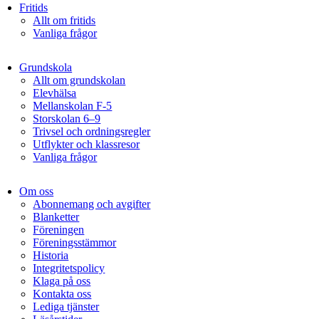
Fritids
Allt om fritids
Vanliga frågor
Grundskola
Allt om grundskolan
Elevhälsa
Mellanskolan F-5
Storskolan 6–9
Trivsel och ordningsregler
Utflykter och klassresor
Vanliga frågor
Om oss
Abonnemang och avgifter
Blanketter
Föreningen
Föreningsstämmor
Historia
Integritetspolicy
Klaga på oss
Kontakta oss
Lediga tjänster