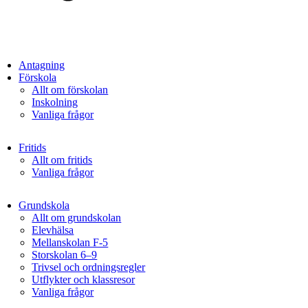
Antagning
Förskola
Allt om förskolan
Inskolning
Vanliga frågor
Fritids
Allt om fritids
Vanliga frågor
Grundskola
Allt om grundskolan
Elevhälsa
Mellanskolan F-5
Storskolan 6–9
Trivsel och ordningsregler
Utflykter och klassresor
Vanliga frågor