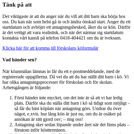
Tänk på att
Det viktigaste är att du anger när du vill att ditt barn ska börja hos
oss. Du kan när som helst gå in och ändra önskad start. Anger du ett
startdatum och avböjer ett antagningsbesked, åker du ur kön. Därför
är det vettigt att vara realistisk, och när det närmar sig startdatum
kontakta vårt kansli på telefon 0418-404421 om du är tveksam.
Klicka här för att komma till förskolans köformulär
Vad händer sen?
När köanmälan lämnas in får du ett e-postmeddelande, med de
registrerade uppgifterna. Då vet du att du har ställt ditt barn i kö. Vi
har olika antagningsprocesser för förskolan och för skolan.
Arbetsgången är följande:
Först händer inte mycket, om det inte är så att vi har ledig
plats. Därför ska du ställa ditt barn i kö så tidigt som möjligt –
så får du bäst köplats när antagning görs. Undrar du över
något, e.xvis. hur lång kön är just nu, om du är osäker på
ansökan är rätt gjord osv; – ring oss!
Antagning sker sedan löpande under året när det finns plats –
förutom inför höstterminen.