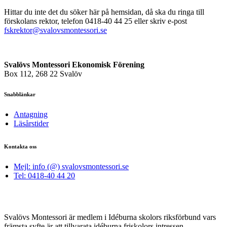
Hittar du inte det du söker här på hemsidan, då ska du ringa till
förskolans rektor, telefon 0418-40 44 25 eller skriv e-post
fskrektor@svalovsmontessori.se
Svalövs Montessori Ekonomisk Förening
Box 112, 268 22 Svalöv
Snabblänkar
Antagning
Läsårstider
Kontakta oss
Mejl: info (@) svalovsmontessori.se
Tel: 0418-40 44 20
Svalövs Montessori är medlem i Idéburna skolors riksförbund vars
främsta syfte är att tillvarata idéburna friskolors intressen.