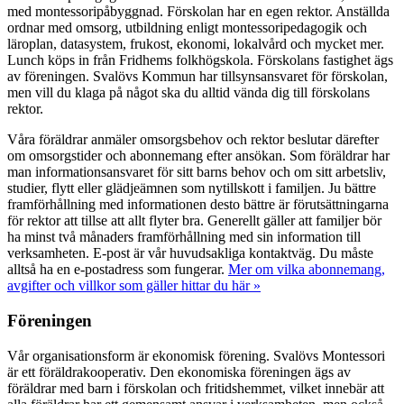
med montessoripåbyggnad. Förskolan har en egen rektor. Anställda
ordnar med omsorg, utbildning enligt montessoripedagogik och
läroplan, datasystem, frukost, ekonomi, lokalvård och mycket mer.
Lunch köps in från Fridhems folkhögskola. Förskolans fastighet ägs
av föreningen. Svalövs Kommun har tillsynsansvaret för förskolan,
men vill du klaga på något ska du alltid vända dig till förskolans
rektor.
Våra föräldrar anmäler omsorgsbehov och rektor beslutar därefter
om omsorgstider och abonnemang efter ansökan. Som föräldrar har
man informationsansvaret för sitt barns behov och om sitt arbetsliv,
studier, flytt eller glädjeämnen som nytillskott i familjen. Ju bättre
framförhållning med informationen desto bättre är förutsättningarna
för rektor att tillse att allt flyter bra. Generellt gäller att familjer bör
ha minst två månaders framförhållning med sin information till
verksamheten. E-post är vår huvudsakliga kontaktväg. Du måste
alltså ha en e-postadress som fungerar.
Mer om vilka abonnemang,
avgifter och villkor som gäller hittar du här »
Föreningen
Vår organisationsform är ekonomisk förening. Svalövs Montessori
är ett föräldrakooperativ. Den ekonomiska föreningen ägs av
föräldrar med barn i förskolan och fritidshemmet, vilket innebär att