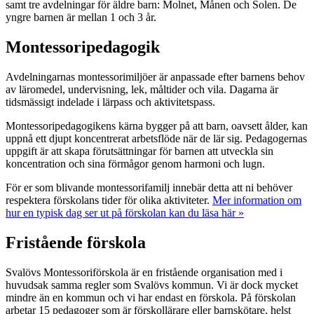
samt tre avdelningar för äldre barn: Molnet, Månen och Solen. De
yngre barnen är mellan 1 och 3 år.
Montessoripedagogik
Avdelningarnas montessorimiljöer är anpassade efter barnens behov
av läromedel, undervisning, lek, måltider och vila. Dagarna är
tidsmässigt indelade i lärpass och aktivitetspass.
Montessoripedagogikens kärna bygger på att barn, oavsett ålder, kan
uppnå ett djupt koncentrerat arbetsflöde när de lär sig. Pedagogernas
uppgift är att skapa förutsättningar för barnen att utveckla sin
koncentration och sina förmågor genom harmoni och lugn.
För er som blivande montessorifamilj innebär detta att ni behöver
respektera förskolans tider för olika aktiviteter.
Mer information om
hur en typisk dag ser ut på förskolan kan du läsa här »
Fristående förskola
Svalövs Montessoriförskola är en fristående organisation med i
huvudsak samma regler som Svalövs kommun. Vi är dock mycket
mindre än en kommun och vi har endast en förskola. På förskolan
arbetar 15 pedagoger som är förskollärare eller barnskötare, helst